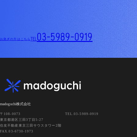
03-5989-0919
TEL
お急ぎの方はこちら
madoguchi株式会社
〒108-0073
TEL.03-5989-0919
東京都港区三田3丁目5-27
住友不動産東京三田サウスタワー2階
FAX.03-6730-1973