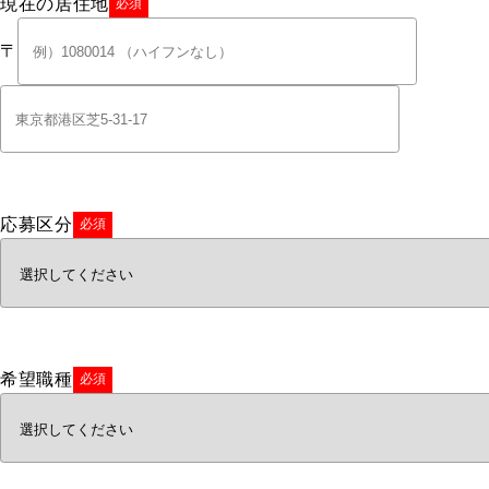
現在の居住地
必須
〒
応募区分
必須
希望職種
必須